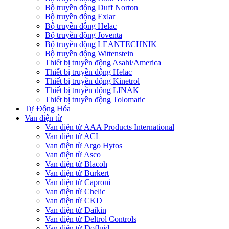
Bộ truyền động Duff Norton
Bộ truyền động Exlar
Bộ truyền động Helac
Bộ truyền động Joventa
Bộ truyền động LEANTECHNIK
Bộ truyền động Wittenstein
Thiết bị truyền động Asahi/America
Thiết bị truyền động Helac
Thiết bị truyền động Kinetrol
Thiết bị truyền động LINAK
Thiết bị truyền động Tolomatic
Tự Động Hóa
Van điện từ
Van điện từ AAA Products International
Van điện từ ACL
Van điện từ Argo Hytos
Van điện từ Asco
Van điện từ Blacoh
Van điện từ Burkert
Van điện từ Caproni
Van điện từ Chelic
Van điện từ CKD
Van điện từ Daikin
Van điện từ Deltrol Controls
Van điện từ Dofluid