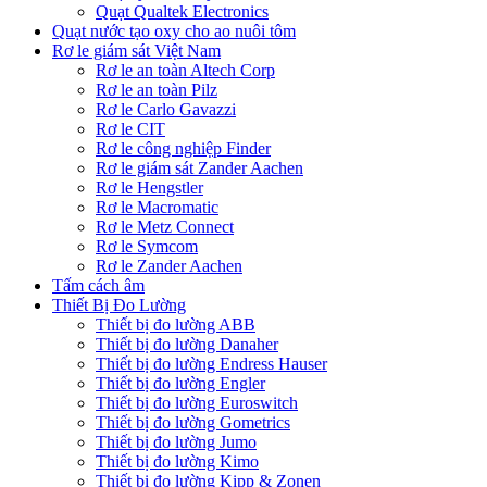
Quạt Qualtek Electronics
Quạt nước tạo oxy cho ao nuôi tôm
Rơ le giám sát Việt Nam
Rơ le an toàn Altech Corp
Rơ le an toàn Pilz
Rơ le Carlo Gavazzi
Rơ le CIT
Rơ le công nghiệp Finder
Rơ le giám sát Zander Aachen
Rơ le Hengstler
Rơ le Macromatic
Rơ le Metz Connect
Rơ le Symcom
Rơ le Zander Aachen
Tấm cách âm
Thiết Bị Đo Lường
Thiết bị đo lường ABB
Thiết bị đo lường Danaher
Thiết bị đo lường Endress Hauser
Thiết bị đo lường Engler
Thiết bị đo lường Euroswitch
Thiết bị đo lường Gometrics
Thiết bị đo lường Jumo
Thiết bị đo lường Kimo
Thiết bị đo lường Kipp & Zonen