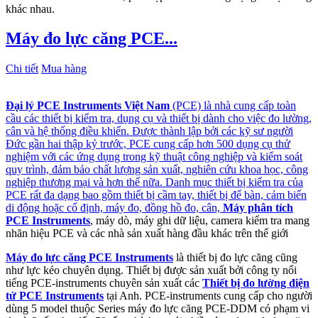
khác nhau.
Máy đo lực căng PCE...
Chi tiết
Mua hàng
Đại lý PCE Instruments Việt Nam
(PCE) là nhà cung cấp toàn
cầu các thiết bị kiểm tra, dụng cụ và thiết bị dành cho việc đo lường,
cân và hệ thống điều khiển. Được thành lập bởi các kỹ sư người
Đức gần hai thập kỷ trước, PCE cung cấp hơn 500 dụng cụ thử
nghiệm với các ứng dụng trong kỹ thuật công nghiệp và kiểm soát
quy trình, đảm bảo chất lượng sản xuất, nghiên cứu khoa học, công
nghiệp thương mại và hơn thế nữa. Danh mục thiết bị kiểm tra của
PCE rất đa dạng bao gồm thiết bị cầm tay, thiết bị để bàn, cảm biến
di động hoặc cố định, máy đo, đồng hồ đo, cân,
Máy phân tích
PCE Instruments
, máy dò, máy ghi dữ liệu, camera kiểm tra mang
nhãn hiệu PCE và các nhà sản xuất hàng đầu khác trên thế giới
Máy đo lực căng PCE Instruments
là thiết bị đo lực căng cũng
như lực kéo chuyên dụng. Thiết bị được sản xuất bởi công ty nổi
tiếng PCE-instruments chuyên sản xuất các
Thiết bị đo lường điện
tử PCE Instruments
tại Anh. PCE-instruments cung cấp cho người
dùng 5 model thuộc Series máy đo lực căng PCE-DDM có phạm vi