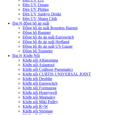
Đèn UV LIT
Đèn UV Osram
Đèn UV Philips
Đèn UV Sankyo Denki
Đèn UV Shann Chih
Đại lý đồng hồ áp suất
Đồng hồ áp suất Bourdon Haenni
Đồng hồ Baumer
Đồng hồ đo áp suất Euroswitch
Đồng hồ đo áp suất Hedland
Đồng hồ đo áp suất US Gauge
Đồng hồ Trumeter
Đại lý Khớp Nối
Khớp nối Alfagomma
Khớp nối Asiantool
Khớp nối Coilhose Pneumatics
Khớp nối CURTIS UNIVERSAL JOINT
Khớp nối Deublin
Khớp nối Euroswitch
Khớp nối Formsprag
Khớp nối Honeywell
Khớp nối Magnaloy
Khớp nối Miki Pulley
Khớp nối R+W
Khớp nối Stromag