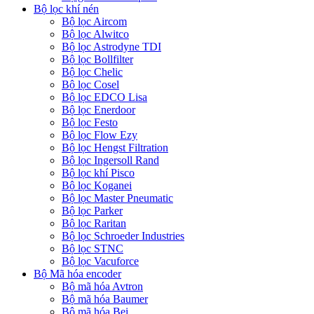
Bộ lọc khí nén
Bộ lọc Aircom
Bộ lọc Alwitco
Bộ lọc Astrodyne TDI
Bộ lọc Bollfilter
Bộ lọc Chelic
Bộ lọc Cosel
Bộ lọc EDCO Lisa
Bộ lọc Enerdoor
Bộ lọc Festo
Bộ lọc Flow Ezy
Bộ lọc Hengst Filtration
Bộ lọc Ingersoll Rand
Bộ lọc khí Pisco
Bộ lọc Koganei
Bộ lọc Master Pneumatic
Bộ lọc Parker
Bộ lọc Raritan
Bộ lọc Schroeder Industries
Bộ lọc STNC
Bộ lọc Vacuforce
Bộ Mã hóa encoder
Bộ mã hóa Avtron
Bộ mã hóa Baumer
Bộ mã hóa Bei