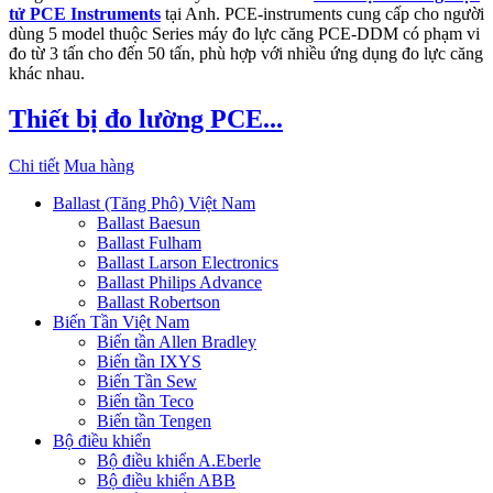
tử PCE Instruments
tại Anh. PCE-instruments cung cấp cho người
dùng 5 model thuộc Series máy đo lực căng PCE-DDM có phạm vi
đo từ 3 tấn cho đến 50 tấn, phù hợp với nhiều ứng dụng đo lực căng
khác nhau.
Thiết bị đo lường PCE...
Chi tiết
Mua hàng
Ballast (Tăng Phô) Việt Nam
Ballast Baesun
Ballast Fulham
Ballast Larson Electronics
Ballast Philips Advance
Ballast Robertson
Biến Tần Việt Nam
Biến tần Allen Bradley
Biến tần IXYS
Biến Tần Sew
Biến tần Teco
Biến tần Tengen
Bộ điều khiển
Bộ điều khiển A.Eberle
Bộ điều khiển ABB