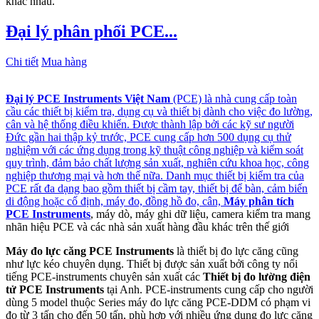
khác nhau.
Đại lý phân phối PCE...
Chi tiết
Mua hàng
Đại lý PCE Instruments Việt Nam
(PCE) là nhà cung cấp toàn
cầu các thiết bị kiểm tra, dụng cụ và thiết bị dành cho việc đo lường,
cân và hệ thống điều khiển. Được thành lập bởi các kỹ sư người
Đức gần hai thập kỷ trước, PCE cung cấp hơn 500 dụng cụ thử
nghiệm với các ứng dụng trong kỹ thuật công nghiệp và kiểm soát
quy trình, đảm bảo chất lượng sản xuất, nghiên cứu khoa học, công
nghiệp thương mại và hơn thế nữa. Danh mục thiết bị kiểm tra của
PCE rất đa dạng bao gồm thiết bị cầm tay, thiết bị để bàn, cảm biến
di động hoặc cố định, máy đo, đồng hồ đo, cân,
Máy phân tích
PCE Instruments
, máy dò, máy ghi dữ liệu, camera kiểm tra mang
nhãn hiệu PCE và các nhà sản xuất hàng đầu khác trên thế giới
Máy đo lực căng PCE Instruments
là thiết bị đo lực căng cũng
như lực kéo chuyên dụng. Thiết bị được sản xuất bởi công ty nổi
tiếng PCE-instruments chuyên sản xuất các
Thiết bị đo lường điện
tử PCE Instruments
tại Anh. PCE-instruments cung cấp cho người
dùng 5 model thuộc Series máy đo lực căng PCE-DDM có phạm vi
đo từ 3 tấn cho đến 50 tấn, phù hợp với nhiều ứng dụng đo lực căng