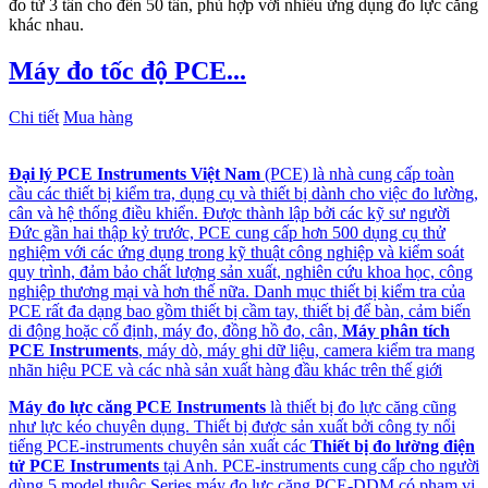
đo từ 3 tấn cho đến 50 tấn, phù hợp với nhiều ứng dụng đo lực căng
khác nhau.
Máy đo tốc độ PCE...
Chi tiết
Mua hàng
Đại lý PCE Instruments Việt Nam
(PCE) là nhà cung cấp toàn
cầu các thiết bị kiểm tra, dụng cụ và thiết bị dành cho việc đo lường,
cân và hệ thống điều khiển. Được thành lập bởi các kỹ sư người
Đức gần hai thập kỷ trước, PCE cung cấp hơn 500 dụng cụ thử
nghiệm với các ứng dụng trong kỹ thuật công nghiệp và kiểm soát
quy trình, đảm bảo chất lượng sản xuất, nghiên cứu khoa học, công
nghiệp thương mại và hơn thế nữa. Danh mục thiết bị kiểm tra của
PCE rất đa dạng bao gồm thiết bị cầm tay, thiết bị để bàn, cảm biến
di động hoặc cố định, máy đo, đồng hồ đo, cân,
Máy phân tích
PCE Instruments
, máy dò, máy ghi dữ liệu, camera kiểm tra mang
nhãn hiệu PCE và các nhà sản xuất hàng đầu khác trên thế giới
Máy đo lực căng PCE Instruments
là thiết bị đo lực căng cũng
như lực kéo chuyên dụng. Thiết bị được sản xuất bởi công ty nổi
tiếng PCE-instruments chuyên sản xuất các
Thiết bị đo lường điện
tử PCE Instruments
tại Anh. PCE-instruments cung cấp cho người
dùng 5 model thuộc Series máy đo lực căng PCE-DDM có phạm vi