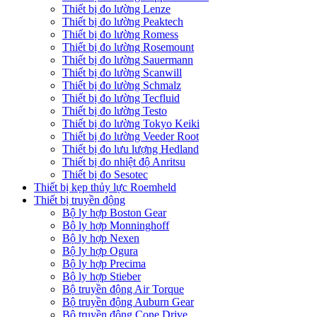
Thiết bị đo lường Lenze
Thiết bị đo lường Peaktech
Thiết bị đo lường Romess
Thiết bị đo lường Rosemount
Thiết bị đo lường Sauermann
Thiết bị đo lường Scanwill
Thiết bị đo lường Schmalz
Thiết bị đo lường Tecfluid
Thiết bị đo lường Testo
Thiết bị đo lường Tokyo Keiki
Thiết bị đo lường Veeder Root
Thiết bị đo lưu lượng Hedland
Thiết bị đo nhiệt độ Anritsu
Thiết bị đo Sesotec
Thiết bị kẹp thủy lực Roemheld
Thiết bị truyền động
Bộ ly hợp Boston Gear
Bộ ly hợp Monninghoff
Bộ ly hợp Nexen
Bộ ly hợp Ogura
Bộ ly hợp Precima
Bộ ly hợp Stieber
Bộ truyền động Air Torque
Bộ truyền động Auburn Gear
Bộ truyền động Cone Drive