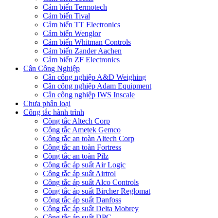
Cảm biến Termotech
Cảm biến Tival
Cảm biến TT Electronics
Cảm biến Wenglor
Cảm biến Whitman Controls
Cảm biến Zander Aachen
Cảm biến ZF Electronics
Cân Công Nghiệp
Cân công nghiệp A&D Weighing
Cân công nghiệp Adam Equipment
Cân công nghiệp IWS Inscale
Chưa phân loại
Công tắc hành trình
Công tắc Altech Corp
Công tắc Ametek Gemco
Công tắc an toàn Altech Corp
Công tắc an toàn Fortress
Công tắc an toàn Pilz
Công tắc áp suất Air Logic
Công tắc áp suất Airtrol
Công tắc áp suất Alco Controls
Công tắc áp suất Bircher Reglomat
Công tắc áp suất Danfoss
Công tắc áp suất Delta Mobrey
Công tắc áp suất DPC