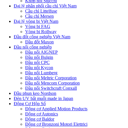
Khớp nối Stucchi
Đại lý phân phối cầu chì Việt Nam
Cầu chì Littelfuse
Cầu chì Mersen
Đại lý vòng bi Việt Nam
Vòng bi FAG
Vòng bi Rollway
Đầu đốt công nghiệp Việt Nam
Đầu đốt Maxon
Đầu nối công nghiệp
Đầu nối AIGNEP
Đầu nối Bulgin
Đầu nối CPC
Đầu nối Kycon
Đầu nối Lumberg
Đầu nối Meltric Corporation
Đầu nối Mencom Corporation
Đầu nối Switchcraft Conxall
Đầu phun keo Nordson
Đèn UV bắt muỗi made in Japan
Động Cơ Hộp Số
Động cơ Applied Motion Products
Động cơ Autonics
Động cơ Baldor
Động cơ Bronzoni Motori Elettrici