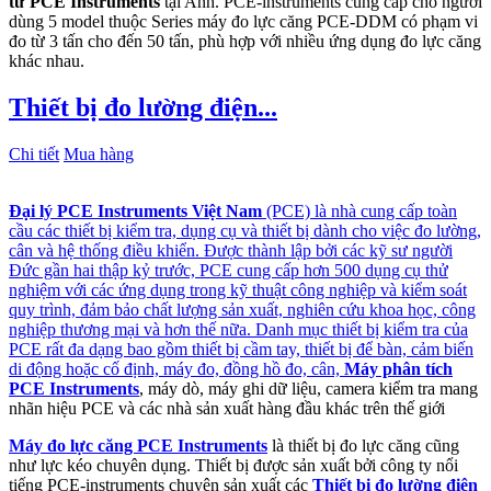
tử PCE Instruments
tại Anh. PCE-instruments cung cấp cho người
dùng 5 model thuộc Series máy đo lực căng PCE-DDM có phạm vi
đo từ 3 tấn cho đến 50 tấn, phù hợp với nhiều ứng dụng đo lực căng
khác nhau.
Thiết bị đo lường điện...
Chi tiết
Mua hàng
Đại lý PCE Instruments Việt Nam
(PCE) là nhà cung cấp toàn
cầu các thiết bị kiểm tra, dụng cụ và thiết bị dành cho việc đo lường,
cân và hệ thống điều khiển. Được thành lập bởi các kỹ sư người
Đức gần hai thập kỷ trước, PCE cung cấp hơn 500 dụng cụ thử
nghiệm với các ứng dụng trong kỹ thuật công nghiệp và kiểm soát
quy trình, đảm bảo chất lượng sản xuất, nghiên cứu khoa học, công
nghiệp thương mại và hơn thế nữa. Danh mục thiết bị kiểm tra của
PCE rất đa dạng bao gồm thiết bị cầm tay, thiết bị để bàn, cảm biến
di động hoặc cố định, máy đo, đồng hồ đo, cân,
Máy phân tích
PCE Instruments
, máy dò, máy ghi dữ liệu, camera kiểm tra mang
nhãn hiệu PCE và các nhà sản xuất hàng đầu khác trên thế giới
Máy đo lực căng PCE Instruments
là thiết bị đo lực căng cũng
như lực kéo chuyên dụng. Thiết bị được sản xuất bởi công ty nổi
tiếng PCE-instruments chuyên sản xuất các
Thiết bị đo lường điện