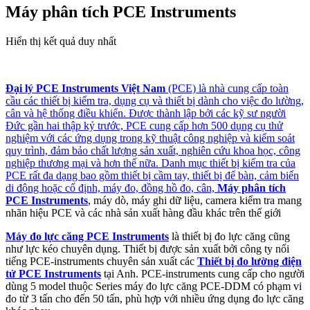
Máy phân tích PCE Instruments
Hiển thị kết quả duy nhất
Đại lý PCE Instruments Việt Nam
(PCE) là nhà cung cấp toàn
cầu các thiết bị kiểm tra, dụng cụ và thiết bị dành cho việc đo lường,
cân và hệ thống điều khiển. Được thành lập bởi các kỹ sư người
Đức gần hai thập kỷ trước, PCE cung cấp hơn 500 dụng cụ thử
nghiệm với các ứng dụng trong kỹ thuật công nghiệp và kiểm soát
quy trình, đảm bảo chất lượng sản xuất, nghiên cứu khoa học, công
nghiệp thương mại và hơn thế nữa. Danh mục thiết bị kiểm tra của
PCE rất đa dạng bao gồm thiết bị cầm tay, thiết bị để bàn, cảm biến
di động hoặc cố định, máy đo, đồng hồ đo, cân,
Máy phân tích
PCE Instruments
, máy dò, máy ghi dữ liệu, camera kiểm tra mang
nhãn hiệu PCE và các nhà sản xuất hàng đầu khác trên thế giới
Máy đo lực căng PCE Instruments
là thiết bị đo lực căng cũng
như lực kéo chuyên dụng. Thiết bị được sản xuất bởi công ty nổi
tiếng PCE-instruments chuyên sản xuất các
Thiết bị đo lường điện
tử PCE Instruments
tại Anh. PCE-instruments cung cấp cho người
dùng 5 model thuộc Series máy đo lực căng PCE-DDM có phạm vi
đo từ 3 tấn cho đến 50 tấn, phù hợp với nhiều ứng dụng đo lực căng