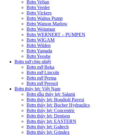
Bơm Veljan
Bơm Verder
Bơm Vickers
Bơm Walrus Pump
Bơm Watson Marlow
Bơm Weinman
Bơm WERNERT – PUMPEN
Bơm WIGAM
Bơm Wilden
Bơm Yamada
Bơm Yeoshe
Bơm mỡ chịu nhiệt
Bơm mỡ Beka
Bơm mỡ Lincoln
Bơm mỡ Perma
Bơm mỡ Pressol
Bơm thủy lực Việt Nam
Bơm dầu thủy lực Salami
Bơm thủy lực Bondioli Pavesi
Bơm thủy lực Bucher Hydraulics
Bơm thủy lực Concentric
Bơm thủy lực Denison
Bơm thủy lực EASTERN
Bơm thủy lực Galtech
Bơm thủy lực Grindex