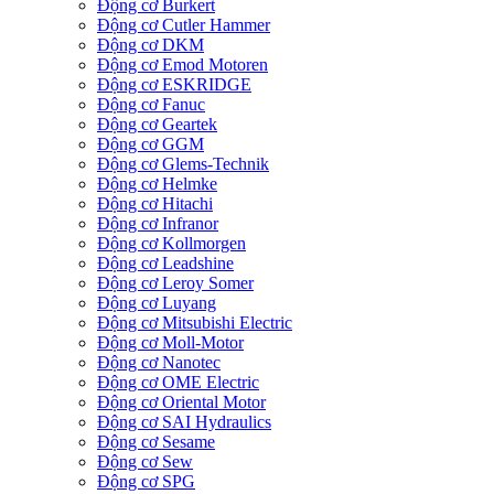
Động cơ Burkert
Động cơ Cutler Hammer
Động cơ DKM
Động cơ Emod Motoren
Động cơ ESKRIDGE
Động cơ Fanuc
Động cơ Geartek
Động cơ GGM
Động cơ Glems-Technik
Động cơ Helmke
Động cơ Hitachi
Động cơ Infranor
Động cơ Kollmorgen
Động cơ Leadshine
Động cơ Leroy Somer
Động cơ Luyang
Động cơ Mitsubishi Electric
Động cơ Moll-Motor
Động cơ Nanotec
Động cơ OME Electric
Động cơ Oriental Motor
Động cơ SAI Hydraulics
Động cơ Sesame
Động cơ Sew
Động cơ SPG