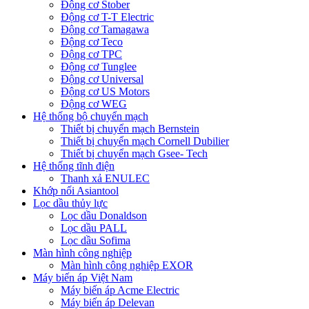
Động cơ Stober
Động cơ T-T Electric
Động cơ Tamagawa
Động cơ Teco
Động cơ TPC
Động cơ Tunglee
Động cơ Universal
Động cơ US Motors
Động cơ WEG
Hệ thống bộ chuyển mạch
Thiết bị chuyển mạch Bernstein
Thiết bị chuyển mạch Cornell Dubilier
Thiết bị chuyển mạch Gsee- Tech
Hệ thống tĩnh điện
Thanh xả ENULEC
Khớp nối Asiantool
Lọc dầu thủy lực
Lọc dầu Donaldson
Lọc dầu PALL
Lọc dầu Sofima
Màn hình công nghiệp
Màn hình công nghiệp EXOR
Máy biến áp Việt Nam
Máy biến áp Acme Electric
Máy biến áp Delevan