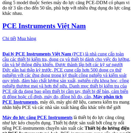
dùng 5 model thuộc Series máy đo lực căng PCE-DDM có phạm vi
đo từ 3 tấn cho đến 50 tấn, phù hợp với nhiều ứng dụng đo lực căng
khác nhau.
PCE Instruments Việt Nam
Chi tiết
Mua hàng
Đại lý PCE Instruments Việt Nam
(PCE) là nhà cung cấp toàn
cầu các thiết bị kiểm tra, dụng cụ và thiết bị dành cho việc đo lường,
cân và hệ thống điều khiển. Được thành lập bởi các kỹ sư người
Đức gần hai thập kỷ trước, PCE cung cấp hơn 500 dụng cụ thử
nghiệm với các ứng dụng trong kỹ thuật công nghiệp và kiểm soát
quy trình, đảm bảo chất lượng sản xuất, nghiên cứu khoa học, công
nghiệp thương mại và hơn thế nữa. Danh mục thiết bị kiểm tra của
PCE rất đa dạng bao gồm thiết bị cầm tay, thiết bị để bàn, cảm biến
di động hoặc cố định, máy đo, đồng hồ đo, cân,
Máy phân tích
PCE Instruments
, máy dò, máy ghi dữ liệu, camera kiểm tra mang
nhãn hiệu PCE và các nhà sản xuất hàng đầu khác trên thế giới
Máy đo lực căng PCE Instruments
là thiết bị đo lực căng cũng
như lực kéo chuyên dụng. Thiết bị được sản xuất bởi công ty nổi
tiếng PCE-instruments chuyên sản xuất các
Thiết bị đo lường điện