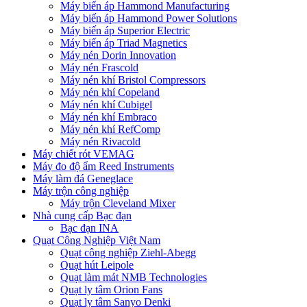
Máy biến áp Hammond Manufacturing
Máy biến áp Hammond Power Solutions
Máy biến áp Superior Electric
Máy biến áp Triad Magnetics
Máy nén Dorin Innovation
Máy nén Frascold
Máy nén khí Bristol Compressors
Máy nén khí Copeland
Máy nén khí Cubigel
Máy nén khí Embraco
Máy nén khí RefComp
Máy nén Rivacold
Máy chiết rót VEMAG
Máy đo độ ẩm Reed Instruments
Máy làm đá Geneglace
Máy trộn công nghiệp
Máy trộn Cleveland Mixer
Nhà cung cấp Bạc đạn
Bạc đạn INA
Quạt Công Nghiệp Việt Nam
Quạt công nghiệp Ziehl-Abegg
Quạt hút Leipole
Quạt làm mát NMB Technologies
Quạt ly tâm Orion Fans
Quạt ly tâm Sanyo Denki