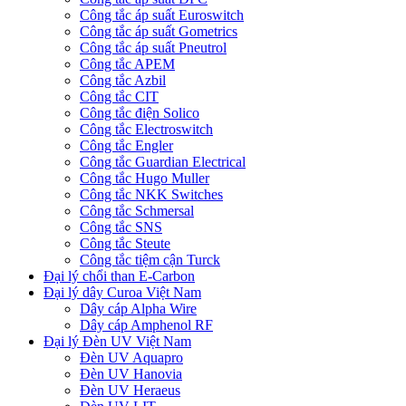
Công tắc áp suất Euroswitch
Công tắc áp suất Gometrics
Công tắc áp suất Pneutrol
Công tắc APEM
Công tắc Azbil
Công tắc CIT
Công tắc điện Solico
Công tắc Electroswitch
Công tắc Engler
Công tắc Guardian Electrical
Công tắc Hugo Muller
Công tắc NKK Switches
Công tắc Schmersal
Công tắc SNS
Công tắc Steute
Công tắc tiệm cận Turck
Đại lý chổi than E-Carbon
Đại lý dây Curoa Việt Nam
Dây cáp Alpha Wire
Dây cáp Amphenol RF
Đại lý Đèn UV Việt Nam
Đèn UV Aquapro
Đèn UV Hanovia
Đèn UV Heraeus